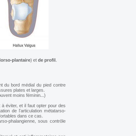
d
orso-plantaire
) et
de profil
.
ent du bord médial du pied contre
ssures plates et larges.
souvent moins féminin...)
à éviter, et il faut opter pour des
tion de l'articulation métatarso-
ortables dans ce cas.
arso-phalangienne, sous contrôle