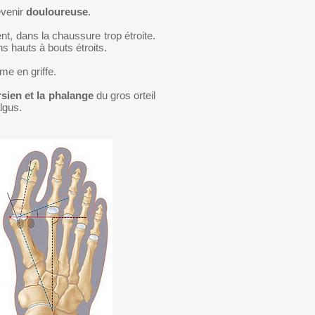
evenir
douloureuse
.
ent, dans la chaussure trop étroite.
ns hauts à bouts étroits.
me en griffe.
rsien et la phalange
du gros orteil
lgus.