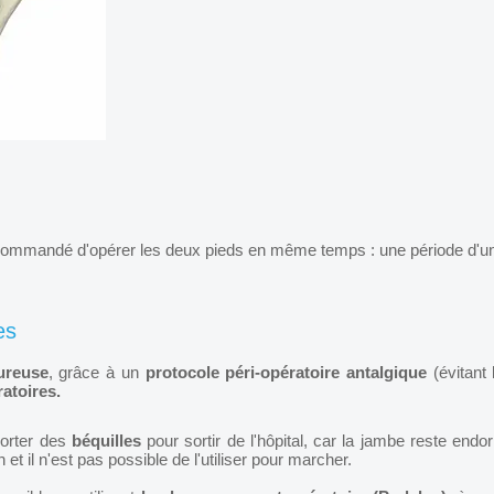
 droit
 recommandé d'opérer les deux pieds en même temps : une période d'un
es
ureuse
, grâce à un
protocole péri-opératoire antalgique
(évitant 
atoires.
pporter des
béquilles
pour sortir de l'hôpital, car la jambe reste endo
et il n'est pas possible de l'utiliser pour marcher.