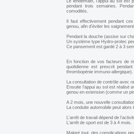
Le lendemain, l'appui au sol est p
pendant trois semaines. Pendant
comodités.
Il faut effectivement pendant ce
genou, afin d'éviter les saigneme
Pendant la douche (assise sur chai
Un système type Hydro-protec peu
Ce pansement est gardé 2 à 3 sema
En fonction de vos facteurs de ris
quotidienne est prescrit pendan
thrombopénie immuno-allergique).
La consultation de contrôle avec ra
Ensuite l'appui au sol est réalisé 
genou en extension (comme un pirat
A 2 mois, une nouvelle consultatio
La conduite automobile peut alors ê
L'arrêt de travail dépend de l'activi
L'arrêt de sport est de 3 à 4 mois.
Malgré tout, des complications peu