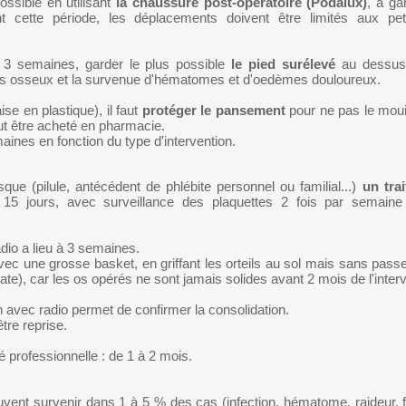
ossible en utilisant
la chaussure post-opératoire (Podalux)
, à ga
 cette période, les déplacements doivent être limités aux pet
s 3 semaines, garder le plus possible
le pied surélevé
au dessus
nts osseux et la survenue d'hématomes et d'oedèmes douloureux.
se en plastique), il faut
protéger le pansement
pour ne pas le mouil
t être acheté en pharmacie.
ines en fonction du type d'intervention.
que (pilule, antécédent de phlébite personnel ou familial...)
un trai
t 15 jours, avec surveillance des plaquettes 2 fois par semaine
dio a lieu à 3 semaines.
avec une grosse basket, en griffant les orteils au sol mais sans passe
e), car les os opérés ne sont jamais solides avant 2 mois de l'interv
n avec radio permet de confirmer la consolidation.
tre reprise.
té professionnelle : de 1 à 2 mois.
vent survenir dans 1 à 5 % des cas (infection, hématome, raideur, fra