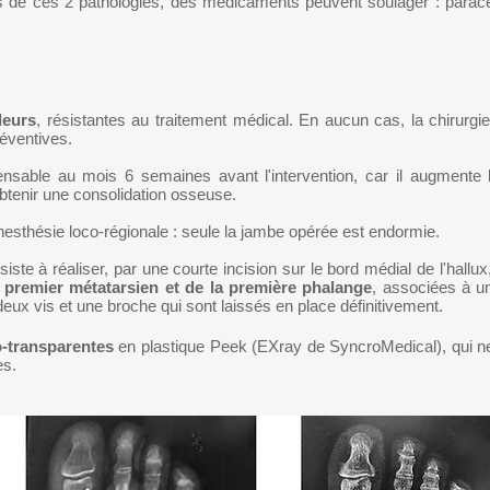
 de ces 2 pathologies, des médicaments peuvent soulager : paracé
leurs
, résistantes au traitement médical. En aucun cas, la chirurgie
éventives.
ensable au mois 6 semaines avant l'intervention, car il augmente 
obtenir une consolidation osseuse.
anesthésie loco-régionale : seule la jambe opérée est endormie.
iste à réaliser, par une courte incision sur le bord médial de l'hallux
 premier métatarsien et de la première phalange
, associées à un
deux vis et une broche qui sont laissés en place définitivement.
o-transparentes
en plastique Peek (EXray de SyncroMedical), qui ne 
es.