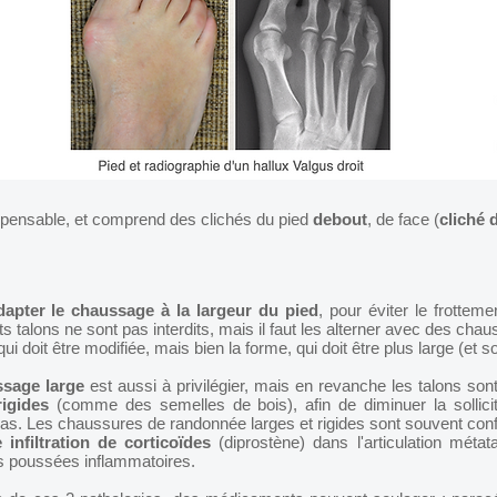
spensable, et comprend des clichés du pied
debout
, de face (
cliché 
dapter le chaussage à la largeur du pied
,
pour éviter le frottem
its talons ne sont pas interdits, mais il faut les alterner avec des chau
qui doit être modifiée, mais bien la forme, qui doit être plus large (et 
sage large
est aussi à privilégier, mais en revanche les talons sont 
rigides
(comme des semelles de bois), afin de diminuer la sollicita
as. Les chaussures de randonnée larges et rigides sont souvent conf
 infiltration de corticoïdes
(diprostène) dans l'articulation métat
es poussées inflammatoires.